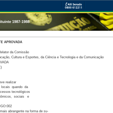
tuinte 1987-1988
TE APROVADA
Relator da Comissão
ucação, Cultura e Esportes, da Ciência e Tecnologia e da Comunicação
OVADA
)
ve realizar 

locais  quando  da 

cessos tecnológicos 

micos,  sociais   e 

IGO:002
ais abrangente na forma de su- 
