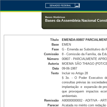
Bases Históricas
Bases da Assembleia Nacional Consti
Título
EMENDA:00807 PARCIALMEN
Base
EMEN
Fase
G - Emenda ao Substitutivo do 
Comissão
8 - Comissão da Família, da Ed
Número
00807 - PARCIALMENTE APR
Autoria
MOEMA SÃO THIAGO (PDT/CE
Data
09-06-1987
Texto
Incluir no Artigo 28 

§  3o.  -  O  Poder  Executivo  de
consultas prévias às sociedades 
implantação  e  expansão de pro
que  provoquem  impactos  econô
ambientais.
Remissão
A80000000002 - ADITIVA - ART
Parecer
Acatada no mérito com redação m