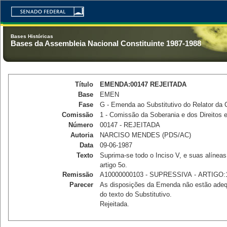
Bases Históricas
Bases da Assembleia Nacional Constituinte 1987-1988
Título
EMENDA:00147 REJEITADA
Base
EMEN
Fase
G - Emenda ao Substitutivo do Relator da
Comissão
1 - Comissão da Soberania e dos Direitos
Número
00147 - REJEITADA
Autoria
NARCISO MENDES (PDS/AC)
Data
09-06-1987
Texto
Suprima-se todo o Inciso V, e suas alíneas 
artigo 5o.
Remissão
A10000000103 - SUPRESSIVA - ARTIGO:
Parecer
As disposições da Emenda não estão adequ
do texto do Substitutivo. 

Rejeitada.