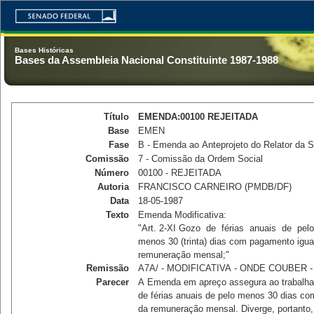
Bases Históricas
Bases da Assembleia Nacional Constituinte 1987-1988
Título
EMENDA:00100 REJEITADA
Base
EMEN
Fase
B - Emenda ao Anteprojeto do Relator da
Comissão
7 - Comissão da Ordem Social
Número
00100 - REJEITADA
Autoria
FRANCISCO CARNEIRO (PMDB/DF)
Data
18-05-1987
Texto
Emenda Modificativa: 

"Art. 2-XI Gozo  de  férias  anuais  de  pelo 
menos 30 (trinta) dias com pagamento igual 
remuneração mensal;"
Remissão
A7A/ - MODIFICATIVA - ONDE COUBER -
Parecer
A Emenda em apreço assegura ao trabalhado
de férias anuais de pelo menos 30 dias co
da remuneração mensal. Diverge, portanto, d